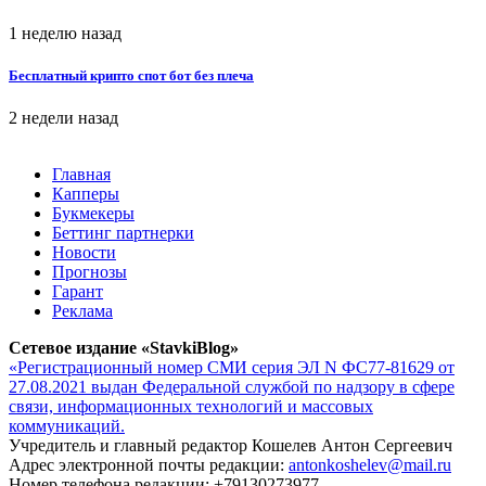
1 неделю назад
Бесплатный крипто спот бот без плеча
2 недели назад
Главная
Капперы
Букмекеры
Беттинг партнерки
Новости
Прогнозы
Гарант
Реклама
Сетевое издание «StavkiBlog»
«Регистрационный номер СМИ серия ЭЛ N ФС77-81629 от
27.08.2021 выдан Федеральной службой по надзору в сфере
связи, информационных технологий и массовых
коммуникаций.
Учредитель и главный редактор Кошелев Антон Сергеевич
Адрес электронной почты редакции:
antonkoshelev@mail.ru
Номер телефона редакции: +79130273977