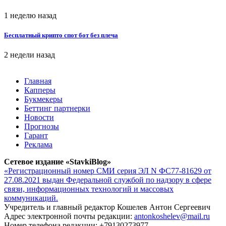
1 неделю назад
Бесплатный крипто спот бот без плеча
2 недели назад
Главная
Капперы
Букмекеры
Беттинг партнерки
Новости
Прогнозы
Гарант
Реклама
Сетевое издание «StavkiBlog»
«Регистрационный номер СМИ серия ЭЛ N ФС77-81629 от
27.08.2021 выдан Федеральной службой по надзору в сфере
связи, информационных технологий и массовых
коммуникаций.
Учредитель и главный редактор Кошелев Антон Сергеевич
Адрес электронной почты редакции:
antonkoshelev@mail.ru
Номер телефона редакции: +79130273977