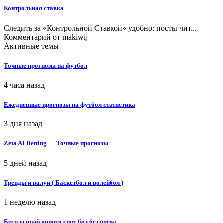
Контрольная ставка
Следить за «Контрольной Ставкой» удобно: посты чит...
Комментарий от
makiwij
Активные темы
Точные прогнозы на футбол
4 часа назад
Ежедневные прогнозы на футбол статистика
3 дня назад
Zeta AI Betting — Точные прогнозы
5 дней назад
Тренды и валуи ( Баскетбол и волейбол )
1 неделю назад
Бесплатный крипто спот бот без плеча