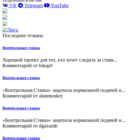
VK
Telegram
YouTube
Последние отзывы
Контрольная ставка
Хороший проект для тех, кто хочет следить за ставк...
Комментарий от
bitegef
Контрольная ставка
«Контрольная Ставка» зацепила нормальной подачей и...
Комментарий от
alanmonkey
Контрольная ставка
«Контрольная Ставка» зацепила нормальной подачей и...
Комментарий от
dgaxumh
Контрольная ставка