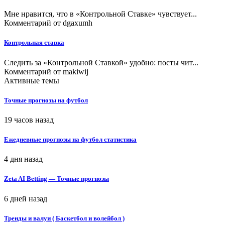
Мне нравится, что в «Контрольной Ставке» чувствует...
Комментарий от
dgaxumh
Контрольная ставка
Следить за «Контрольной Ставкой» удобно: посты чит...
Комментарий от
makiwij
Активные темы
Точные прогнозы на футбол
19 часов назад
Ежедневные прогнозы на футбол статистика
4 дня назад
Zeta AI Betting — Точные прогнозы
6 дней назад
Тренды и валуи ( Баскетбол и волейбол )