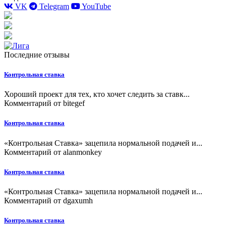
VK
Telegram
YouTube
Последние отзывы
Контрольная ставка
Хороший проект для тех, кто хочет следить за ставк...
Комментарий от
bitegef
Контрольная ставка
«Контрольная Ставка» зацепила нормальной подачей и...
Комментарий от
alanmonkey
Контрольная ставка
«Контрольная Ставка» зацепила нормальной подачей и...
Комментарий от
dgaxumh
Контрольная ставка