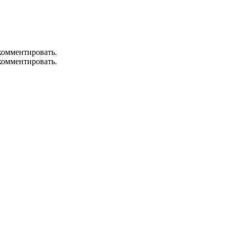
комментировать.
комментировать.