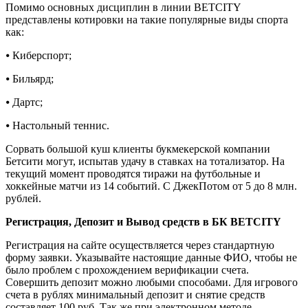
Помимо основных дисциплин в линии BETCITY
представлены котировки на такие популярные виды спорта
как:
⦁ Киберспорт;
⦁ Бильярд;
⦁ Дартс;
⦁ Настольный теннис.
Сорвать большой куш клиенты букмекерской компании
Бетсити могут, испытав удачу в ставках на тотализатор. На
текущий момент проводятся тиражи на футбольные и
хоккейные матчи из 14 событий. С ДжекПотом от 5 до 8 млн.
рублей.
Регистрация, Депозит и Вывод средств в БК BETCITY
Регистрация на сайте осуществляется через стандартную
форму заявки. Указывайте настоящие данные ФИО, чтобы не
было проблем с прохождением верификации счета.
Совершить депозит можно любыми способами. Для игрового
счета в рублях минимальный депозит и снятие средств
составляет 100 руб. Так же при электронном методе