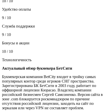
10 / 10
Удобство оплаты
9 / 10
Служба поддержки
9 / 10
Бонусы и акции
10 / 10
Технологичность
Актуальный обзор букмекера БетСити
Букмекерская компания BetCity входит в тройку самых
популярных контор среди игроков СНГ пространства.
Зарегистрирована БК БетСити в 2003 году, работает по
оффшорной лицензии Кюрасао. Владелец компании
российский бизнесмен Сергей Самсоненко. Версия сайта в
зоне .com блокируется роскомнадзором по причине
отсутствия российской лицензии, заходить на сайт по
зеркалам или через VPN не составляет проблем.