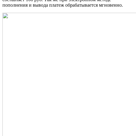
пополнения и вывода платеж обрабатывается мгновенно.