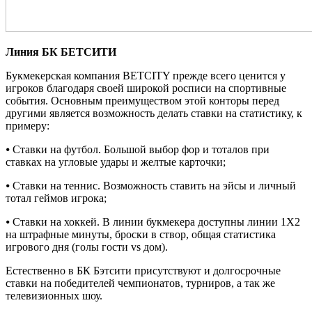
Линия БК БЕТСИТИ
Букмекерская компания BETCITY прежде всего ценится у
игроков благодаря своей широкой росписи на спортивные
события. Основным преимуществом этой конторы перед
другими является возможность делать ставки на статистику, к
примеру:
⦁ Ставки на футбол. Большой выбор фор и тоталов при
ставках на угловые удары и желтые карточки;
⦁ Ставки на теннис. Возможность ставить на эйсы и личный
тотал геймов игрока;
⦁ Ставки на хоккей. В линии букмекера доступны линии 1Х2
на штрафные минуты, броски в створ, общая статистика
игрового дня (голы гости vs дом).
Естественно в БК Бэтсити присутствуют и долгосрочные
ставки на победителей чемпионатов, турниров, а так же
телевизионных шоу.