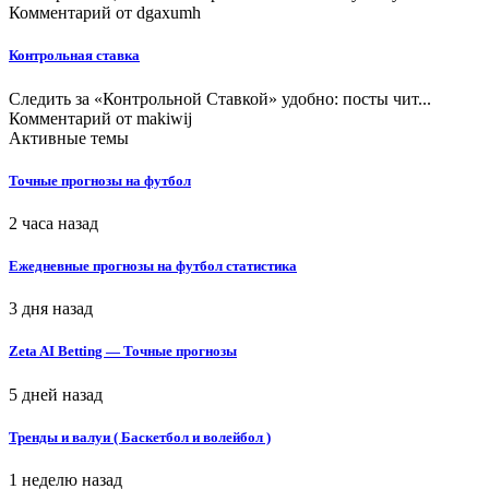
Комментарий от
dgaxumh
Контрольная ставка
Следить за «Контрольной Ставкой» удобно: посты чит...
Комментарий от
makiwij
Активные темы
Точные прогнозы на футбол
2 часа назад
Ежедневные прогнозы на футбол статистика
3 дня назад
Zeta AI Betting — Точные прогнозы
5 дней назад
Тренды и валуи ( Баскетбол и волейбол )
1 неделю назад