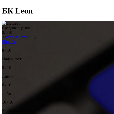
БК Leon
Средняя оценка
8.1
/10
Оставить отзыв
(1)
На сайт
8 / 10
Надежность
8 / 10
Линия
8 / 10
Лайв
10 / 10
Коэффициенты