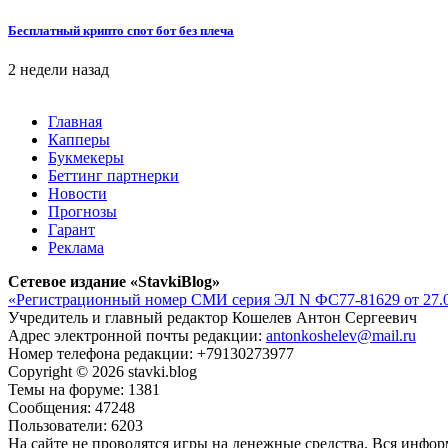
Бесплатный крипто спот бот без плеча
2 недели назад
Главная
Капперы
Букмекеры
Беттинг партнерки
Новости
Прогнозы
Гарант
Реклама
Сетевое издание «StavkiBlog»
«Регистрационный номер СМИ серия ЭЛ N ФС77-81629 от 27.0
Учредитель и главный редактор Кошелев Антон Сергеевич
Адрес электронной почты редакции:
antonkoshelev@mail.ru
Номер телефона редакции: +79130273977
Copyright © 2026 stavki.blog
Темы на форуме: 1381
Сообщения: 47248
Пользователи: 6203
На сайте не проводятся игры на денежные средства. Вся инфо