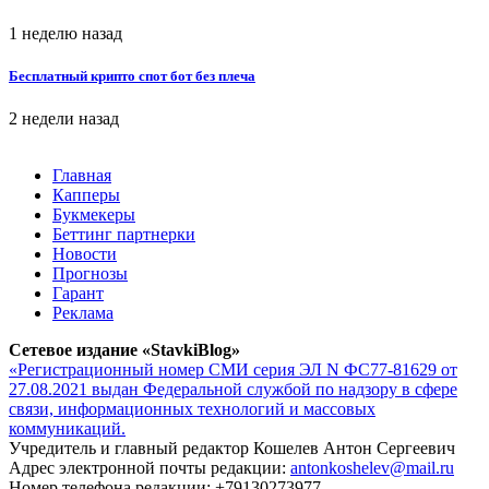
1 неделю назад
Бесплатный крипто спот бот без плеча
2 недели назад
Главная
Капперы
Букмекеры
Беттинг партнерки
Новости
Прогнозы
Гарант
Реклама
Сетевое издание «StavkiBlog»
«Регистрационный номер СМИ серия ЭЛ N ФС77-81629 от
27.08.2021 выдан Федеральной службой по надзору в сфере
связи, информационных технологий и массовых
коммуникаций.
Учредитель и главный редактор Кошелев Антон Сергеевич
Адрес электронной почты редакции:
antonkoshelev@mail.ru
Номер телефона редакции: +79130273977