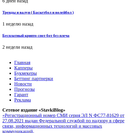
6 дней назад
Тренды и валуи ( Баскетбол и волейбол )
1 неделю назад
Бесплатный крипто спот бот без плеча
2 недели назад
Главная
Капперы
Букмекеры
Беттинг партнерки
Новости
Прогнозы
Гарант
Реклама
Сетевое издание «StavkiBlog»
«Регистрационный номер СМИ серия ЭЛ N ФС77-81629 от
27.08.2021 выдан Федеральной службой по надзору в сфере
связи, информационных технологий и массовых
коммуникаций.