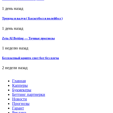
1 день назад
Тренды и валуи ( Баскетбол и волейбол )
1 день назад
Zeta AI Betting — Точные прогнозы
1 неделю назад
Бесплатный крипто спот бот без плеча
2 недели назад
Главная
Капперы
Букмекеры
Беттинг партнерки
Новости
Прогнозы
Гарант
Реклама