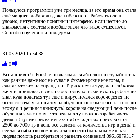
Пользуюсь программой уже три месяца, за это время она стала
ещё мощнее, добавили даже киберспорт. Работать очень
удобно, интуитивно понятный интерфейс. Если честно до
знакомства с софтом я вообще знала что такое существует.
Спасибо обучению и поддержке.
31.03.2020 15:34:38
0
Всем привет! с Forking познакомился абсолютно случайно так
как раньше даже нос не сувал в букмекерские конторы, я
считал что это не оправданный риск нести туду деньги! когда
же мне пришлось в связи с обстоятельствами искать работу не
знал куда податься тут еще и вирус начался короче денег не
было совсем! я записался на обучение оно было бесплатное по
этому я и решился вникнуть! короче на следующий день после
обучения я уже понял что реально тут можно зарабатывать
деньги ! тут нет риска нет азарта! сегодня мой результат от
2500 до 7000 тр в день все зависит от количества игр в день! и
сейчас я набираю команду для того что бы таким же как я
людям помочь разобраться и развеять сомнения! 89616879317