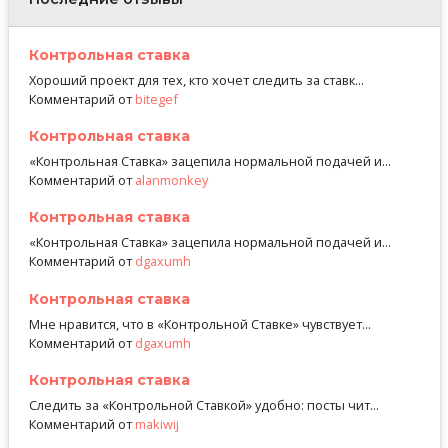
Контрольная ставка
Хороший проект для тех, кто хочет следить за ставк...
Комментарий от
bitegef
Контрольная ставка
«Контрольная Ставка» зацепила нормальной подачей и...
Комментарий от
alanmonkey
Контрольная ставка
«Контрольная Ставка» зацепила нормальной подачей и...
Комментарий от
dgaxumh
Контрольная ставка
Мне нравится, что в «Контрольной Ставке» чувствует...
Комментарий от
dgaxumh
Контрольная ставка
Следить за «Контрольной Ставкой» удобно: посты чит...
Комментарий от
makiwij