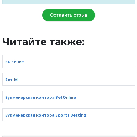
Оставить отзыв
Читайте также:
БК Зенит
Бет-М
Букмекерская контора BetOnline
Букмекерская контора Sports Betting