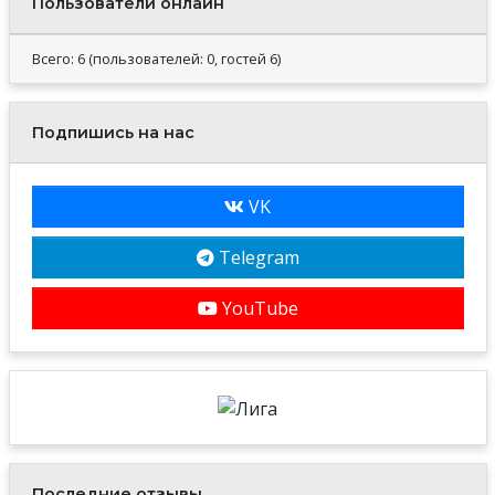
Пользователи онлайн
Всего: 6 (пользователей: 0, гостей 6)
Подпишись на нас
VK
Telegram
YouTube
Последние отзывы