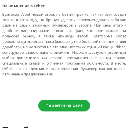
Наше мнение о
LVbet
Букмекер LVbet новый игрок на беттинг-рынке, так как был создан
только в 2016 году, но бренду удалось зарекомендовать себя как
один из самых законных букмекеров в Европе. Причины этого -
двойное лицензирование плюс тот факт, что они вышли на
польский рынок, а также минимум жалоб. Платформа LVbet
довольно функциональная и быстрая, у нее большой потенциал для
доработок, но несмотря на это еще нет таких функций как Quickbet,
конструктор ставок, лайв стримминг. Игрокам доступен огромный
выбор дополнительных ставок, неограниченные рынки ставок,
специальные ставки и отличная программа лояльности. В итоге,
LVBet - это надежная и перспективная букмекерская контора с
отличными предложениями.
Перейти на сайт