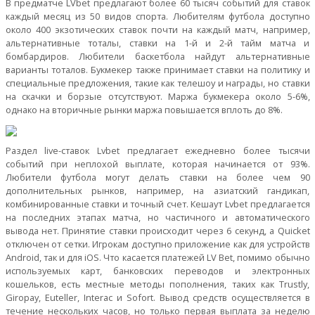
В предматче LVbet предлагают более 60 тысяч событий для ставок
каждый месяц из 50 видов спорта. Любителям футбола доступно
около 400 экзотических ставок почти на каждый матч, например,
альтернативные тоталы, ставки на 1-й и 2-й тайм матча и
бомбардиров. Любители баскетбола найдут альтернативные
варианты тоталов. Букмекер также принимает ставки на политику и
специальные предложения, такие как телешоу и награды, но ставки
на скачки и борзые отсутствуют. Маржа букмекера около 5-6%,
однако на вторичные рынки маржа повышается вплоть до 8%.
Раздел live-ставок Lvbet предлагает ежедневно более тысячи
событий при неплохой выплате, которая начинается от 93%.
Любители футбола могут делать ставки на более чем 90
дополнительных рынков, например, на азиатский гандикап,
комбинированные ставки и точный счет. Кешаут Lvbet предлагается
на последних этапах матча, но частичного и автоматического
вывода нет. Принятие ставки происходит через 6 секунд, а Quicket
отключен от сетки. Игрокам доступно приложение как для устройств
Android, так и для iOS. Что касается платежей LV Bet, помимо обычно
используемых карт, банковских переводов и электронных
кошельков, есть местные методы пополнения, таких как Trustly,
Giropay, Euteller, Interac и Sofort. Вывод средств осуществляется в
течение нескольких часов, но только первая выплата за неделю