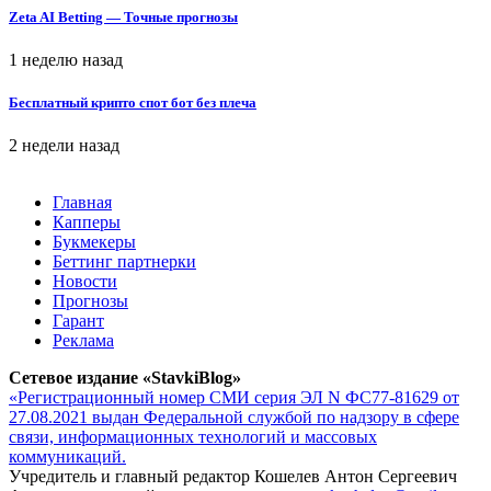
Zeta AI Betting — Точные прогнозы
1 неделю назад
Бесплатный крипто спот бот без плеча
2 недели назад
Главная
Капперы
Букмекеры
Беттинг партнерки
Новости
Прогнозы
Гарант
Реклама
Сетевое издание «StavkiBlog»
«Регистрационный номер СМИ серия ЭЛ N ФС77-81629 от
27.08.2021 выдан Федеральной службой по надзору в сфере
связи, информационных технологий и массовых
коммуникаций.
Учредитель и главный редактор Кошелев Антон Сергеевич