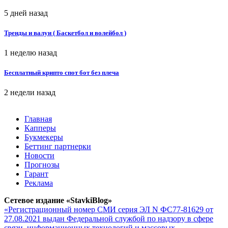
5 дней назад
Тренды и валуи ( Баскетбол и волейбол )
1 неделю назад
Бесплатный крипто спот бот без плеча
2 недели назад
Главная
Капперы
Букмекеры
Беттинг партнерки
Новости
Прогнозы
Гарант
Реклама
Сетевое издание «StavkiBlog»
«Регистрационный номер СМИ серия ЭЛ N ФС77-81629 от
27.08.2021 выдан Федеральной службой по надзору в сфере
связи, информационных технологий и массовых