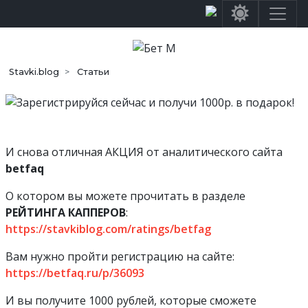
Stavki.blog
Статьи
И снова отличная АКЦИЯ от аналитического сайта
betfaq
О котором вы можете прочитать в разделе
РЕЙТИНГА КАППЕРОВ
:
https://stavkiblog.com/ratings/betfag
Вам нужно пройти регистрацию на сайте:
https://betfaq.ru/p/36093
И вы получите 1000 рублей, которые сможете