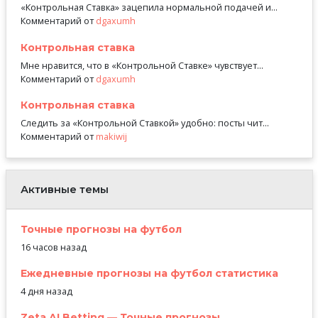
«Контрольная Ставка» зацепила нормальной подачей и...
Комментарий от
dgaxumh
Контрольная ставка
Мне нравится, что в «Контрольной Ставке» чувствует...
Комментарий от
dgaxumh
Контрольная ставка
Следить за «Контрольной Ставкой» удобно: посты чит...
Комментарий от
makiwij
Активные темы
Точные прогнозы на футбол
16 часов назад
Ежедневные прогнозы на футбол статистика
4 дня назад
Zeta AI Betting — Точные прогнозы