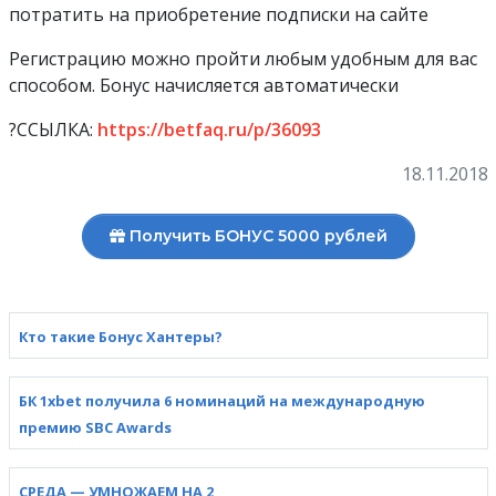
потратить на приобретение подписки на сайте
Регистрацию можно пройти любым удобным для вас
способом. Бонус начисляется автоматически
?ССЫЛКА:
https://betfaq.ru/p/36093
18.11.2018
Получить БОНУС 5000 рублей
Кто такие Бонус Хантеры?
БК 1xbet получила 6 номинаций на международную
премию SBC Awards
СРЕДА — УМНОЖАЕМ НА 2