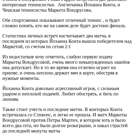
интересные теннисистки. Англичанка Йоханна Конта, и
Чешская теннисистка Маркета Вондрусова.
Обе спортсменки показывают отличный теннис , и будет
сложно понять, кто же на самом деле будет достоин финала.
Статистика личных встреч насчитывает два матча, в
последнем из которых Йоханна Конта вышла победителем над
Маркетой, со счетом по сетам 2:1
Из недостатков хочу отметить, слабую первую подачу
Маркеты Вондрусовой, очень много невынужденных ошибок
она допускает. Но в то же время она отлично играет на
приеме, и очень неплохо держит мяч в корте, обостряя в
нужные моменты.
Йоханна Конта довольно агрессивный игрок, с сильным
ударом и неплохой подачей. Любит обострять, и бить по
линиям.
Также стоит учесть и последние матчи. В конторых Конта
встречалась со Стивенс, и легко ее прошла. И матч Маркеты
Вондрусовой против Петры Мартич, в котором хоть и было
всего два сета, но были долгие розыгрыши, и накал страстей
до последней минуты матча