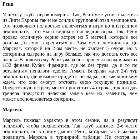
Ренн
Успехи у клуба неравномерны. Так, Ренн уже успел вылететь
из Лиги Европы так и не осилив групповой этап чемпионата.
Это позволило полностью включиться в игру во внутреннем
чемпионате, что мы и видим в последние игры. Так, Ренн
провел отличную серию встреч из 5 матчей, которые все
выиграл, и смог закрепиться на 3-ем месте чемпионата. До
Марселя, который на 2-ом месте, не хватает 5 очков, но у
соперника сыграно на игру больше, так что догнать есть все
шансы. В новом году Ренн уже успел провести игры в рамках
1/32 финала Кубка Франции, где не без труда, да и то по
результатам пенальти, одолел Амьен. Впереди ждет 2-й тур
чемпионата, где команде придется несладко, но как минимум
ждем, что они смогут отстоять свою текущую позицию.
Предстоящую встречу могут пропустить 4 игрока, так что для
тренера предстоит нелегкая задача кем их заменить, чем
может воспользоваться соперник.
Марсель
Марсель показал характер в этом сезоне, да и результат
неплохой, чтобы похвастаться. Так, клуб занимает 2-е место
чемпионата, но в спину дышит Ренн, который так и желает
подвинуть Марсель в турнирной таблице. Не смотря на