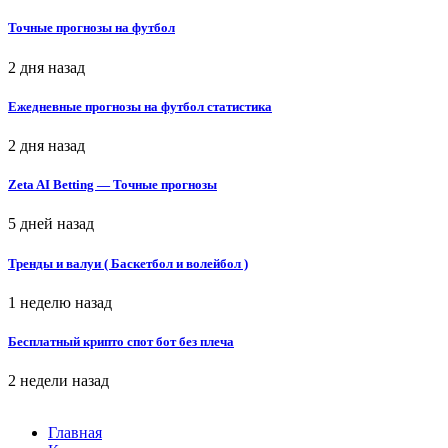
Точные прогнозы на футбол
2 дня назад
Ежедневные прогнозы на футбол статистика
2 дня назад
Zeta AI Betting — Точные прогнозы
5 дней назад
Тренды и валуи ( Баскетбол и волейбол )
1 неделю назад
Бесплатный крипто спот бот без плеча
2 недели назад
Главная