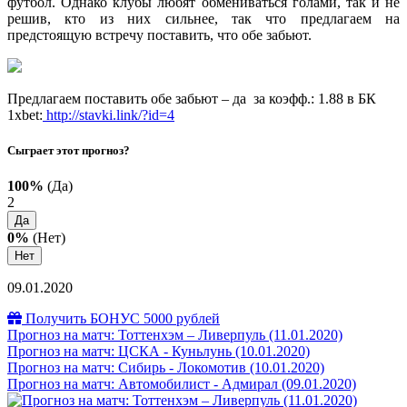
футбол. Однако клубы любят обмениваться голами, так и не
решив, кто из них сильнее, так что предлагаем на
предстоящую встречу поставить, что обе забьют.
Предлагаем поставить обе забьют – да за коэфф.: 1.88 в БК
1xbet:
http://stavki.link/?id=4
Сыграет этот прогноз?
100%
(Да)
2
Да
0%
(Нет)
Нет
09.01.2020
Получить БОНУС 5000 рублей
Прогноз на матч: Тоттенхэм – Ливерпуль (11.01.2020)
Прогноз на матч: ЦСКА - Куньлунь (10.01.2020)
Прогноз на матч: Сибирь - Локомотив (10.01.2020)
Прогноз на матч: Автомобилист - Адмирал (09.01.2020)