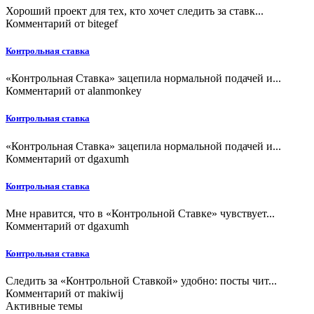
Хороший проект для тех, кто хочет следить за ставк...
Комментарий от
bitegef
Контрольная ставка
«Контрольная Ставка» зацепила нормальной подачей и...
Комментарий от
alanmonkey
Контрольная ставка
«Контрольная Ставка» зацепила нормальной подачей и...
Комментарий от
dgaxumh
Контрольная ставка
Мне нравится, что в «Контрольной Ставке» чувствует...
Комментарий от
dgaxumh
Контрольная ставка
Следить за «Контрольной Ставкой» удобно: посты чит...
Комментарий от
makiwij
Активные темы