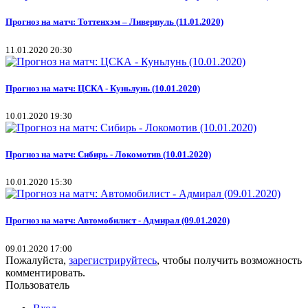
Прогноз на матч: Тоттенхэм – Ливерпуль (11.01.2020)
11.01.2020 20:30
Прогноз на матч: ЦСКА - Куньлунь (10.01.2020)
10.01.2020 19:30
Прогноз на матч: Сибирь - Локомотив (10.01.2020)
10.01.2020 15:30
Прогноз на матч: Автомобилист - Адмирал (09.01.2020)
09.01.2020 17:00
Пожалуйста,
зарегистрируйтесь
, чтобы получить возможность
комментировать.
Пользователь