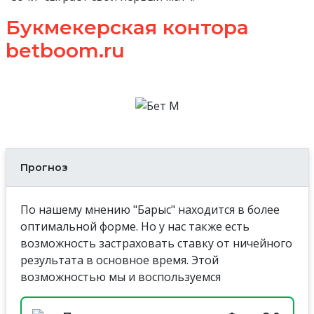
Букмекерская контора
betboom.ru
Прогноз
По нашему мнению "Барыс" находится в более
оптимальной форме. Но у нас также есть
возможность застраховать ставку от ничейного
результата в основное время. Этой
возможностью мы и воспользуемся