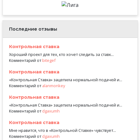
Последние отзывы
Контрольная ставка
Хороший проект для тех, кто хочет следить за ставк...
Комментарий от
bitegef
Контрольная ставка
«Контрольная Ставка» зацепила нормальной подачей и...
Комментарий от
alanmonkey
Контрольная ставка
«Контрольная Ставка» зацепила нормальной подачей и...
Комментарий от
dgaxumh
Контрольная ставка
Мне нравится, что в «Контрольной Ставке» чувствует...
Комментарий от
dgaxumh