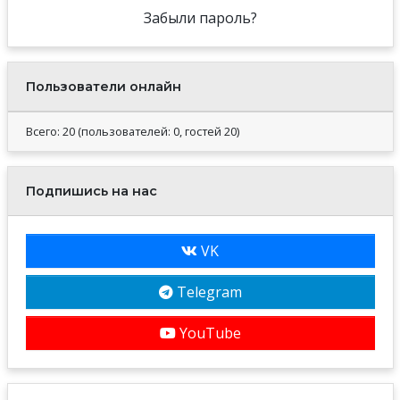
Забыли пароль?
Пользователи онлайн
Всего: 20 (пользователей: 0, гостей 20)
Подпишись на нас
VK
Telegram
YouTube