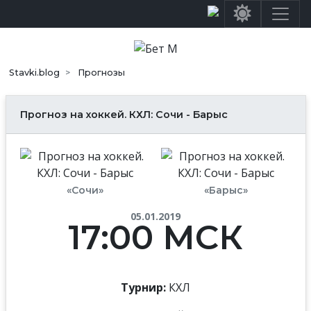
Stavki.blog
Прогнозы
Прогноз на хоккей. КХЛ: Сочи - Барыс
«Сочи»
«Барыс»
05.01.2019
17:00 МСК
Турнир:
КХЛ