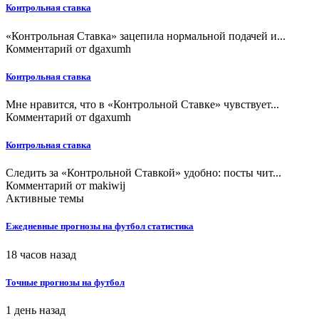
Контрольная ставка
«Контрольная Ставка» зацепила нормальной подачей и...
Комментарий от
dgaxumh
Контрольная ставка
Мне нравится, что в «Контрольной Ставке» чувствует...
Комментарий от
dgaxumh
Контрольная ставка
Следить за «Контрольной Ставкой» удобно: посты чит...
Комментарий от
makiwij
Активные темы
Ежедневные прогнозы на футбол статистика
18 часов назад
Точные прогнозы на футбол
1 день назад