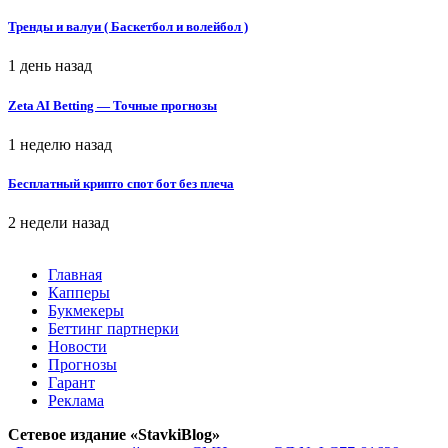
Тренды и валуи ( Баскетбол и волейбол )
1 день назад
Zeta AI Betting — Точные прогнозы
1 неделю назад
Бесплатный крипто спот бот без плеча
2 недели назад
Главная
Капперы
Букмекеры
Беттинг партнерки
Новости
Прогнозы
Гарант
Реклама
Сетевое издание «StavkiBlog»