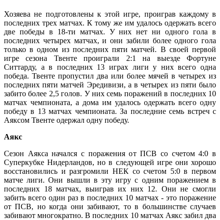
Хозяева не подготовлены к этой игре, проиграв каждому в
последних трех матчах. К тому же им удалось одержать всего
две победы в 18-ти матчах. У них нет ни одного гола в
последних четырех матчах, и они забили более одного гола
только в одном из последних пяти матчей. В своей первой
игре сезона Твенте проиграли 2:1 на выезде Фортуне
Ситтарду, а в последних 13 играх лиги у них всего одна
победа. Твенте пропустил два или более мячей в четырех из
последних пяти матчей Эредивизи, а в четырех из пяти было
забито более 2,5 голов. У них семь поражений в последних 10
матчах чемпионата, а дома им удалось одержать всего одну
победу в 13 матчах чемпионата. За последние семь встреч с
Аяксом Твенте одержал одну победу.
Аякс
Сезон Аякса начался с поражения от ПСВ со счетом 4:0 в
Суперкубке Нидерландов, но в следующей игре они хорошо
восстановились и разгромили НЕК со счетом 5:0 в первом
матче лиги. Они вышли в эту игру с одним поражением в
последних 18 матчах, выиграв их них 12. Они не смогли
забить всего один раз в последних 10 матчах - это поражение
от ПСВ, но когда они забивают, то в большинстве случаев
забивают многократно. В последних 10 матчах Аякс забил два