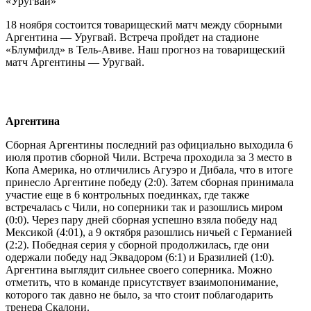
«Уругвай»
18 ноября состоится товарищеский матч между сборными
Аргентина — Уругвай. Встреча пройдет на стадионе
«Блумфилд» в Тель-Авиве. Наш прогноз на товарищеский
матч Аргентины — Уругвай.
Аргентина
Сборная Аргентины последний раз официально выходила 6
июля против сборной Чили. Встреча проходила за 3 место в
Копа Америка, но отличились Агуэро и Дибала, что в итоге
принесло Аргентине победу (2:0). Затем сборная принимала
участие еще в 6 контрольных поединках, где также
встречалась с Чили, но соперники так и разошлись миром
(0:0). Через пару дней сборная успешно взяла победу над
Мексикой (4:01), а 9 октября разошлись ничьей с Германией
(2:2). Победная серия у сборной продолжилась, где они
одержали победу над Эквадором (6:1) и Бразилией (1:0).
Аргентина выглядит сильнее своего соперника. Можно
отметить, что в команде присутствует взаимопонимание,
которого так давно не было, за что стоит поблагодарить
тренера Скалони.