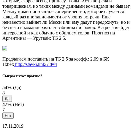
которые, скорее всего, принесут голы. Хоть встреча и
товарищеская, но таких между данными командами не бывает.
Между ними постоянное соперничество, которое случается
каждый раз вне зависимости от уровня встречи. Еще
неизвестно выйдет ли Месси или ему дадут передохнуть, но и
без него в команде хватает забивных игроков. Встреча выйдет
интересной и как обычно с обилием голов. Прогноз на
Аргентины — Уругвай: ТБ 2,5.
Предлагаем поставить на ТБ 2,5 за коэфф.: 2,09 в БК
1xbet:
http://stavki.link/?id=4
Сыграет этот прогноз?
54%
(Да)
8
Да
47%
(Нет)
7
Нет
17.11.2019