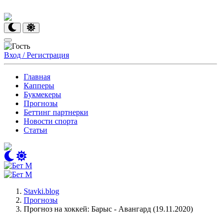
Вход / Регистрация
Главная
Капперы
Букмекеры
Прогнозы
Беттинг партнерки
Новости спорта
Статьи
Stavki.blog
Прогнозы
Прогноз на хоккей: Барыс - Авангард (19.11.2020)