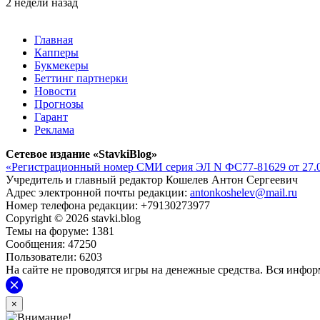
2 недели назад
Главная
Капперы
Букмекеры
Беттинг партнерки
Новости
Прогнозы
Гарант
Реклама
Сетевое издание «StavkiBlog»
«Регистрационный номер СМИ серия ЭЛ N ФС77-81629 от 27.0
Учредитель и главный редактор Кошелев Антон Сергеевич
Адрес электронной почты редакции:
antonkoshelev@mail.ru
Номер телефона редакции: +79130273977
Copyright © 2026 stavki.blog
Темы на форуме: 1381
Сообщения: 47250
Пользователи: 6203
На сайте не проводятся игры на денежные средства. Вся инфо
×