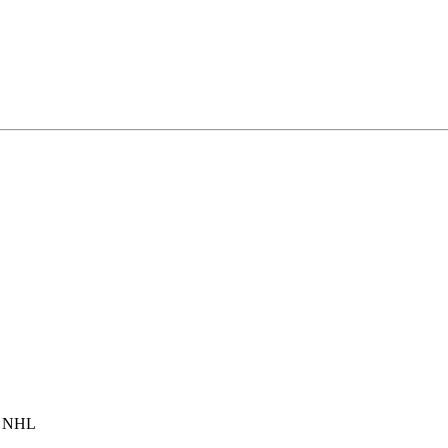
. NHL