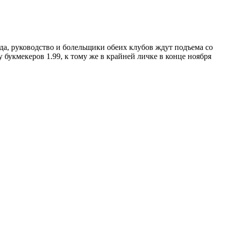
ода, руководство и болельщики обеих клубов ждут подъема со
букмекеров 1.99, к тому же в крайней личке в конце ноября