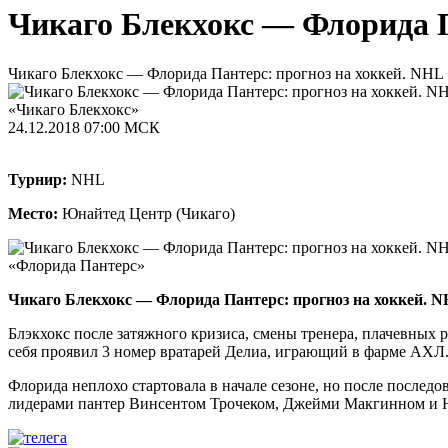
Чикаго Блекхокс — Флорида П
Чикаго Блекхокс — Флорида Пантерс: прогноз на хоккей. NHL
«Чикаго Блекхокс»
24.12.2018
07:00 МСК
Турнир:
NHL
Место:
Юнайтед Центр (Чикаго)
«Флорида Пантерс»
Чикаго Блекхокс — Флорида Пантерс: прогноз на хоккей. 
Блэкхокс после затяжного кризиса, смены тренера, плачевных 
себя проявил 3 номер вратарей Делиа, играющий в фарме АХЛ. 
Флорида неплохо стартовала в начале сезоне, но после последо
лидерами пантер Винсентом Трочеком, Джейми Макгинном и Ни