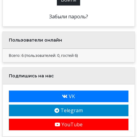
Забыли пароль?
Пользователи онлайн
Всего: 6 (пользователей: 0, гостей 6)
Подпишись на нас
VK
Telegram
YouTube